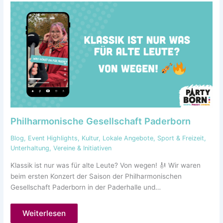
Philharmonische Gesellschaft Paderborn
Blog
,
Event Highlights
,
Kultur
,
Lokale Angebote
,
Sport & Freizeit
,
Unterhaltung
,
Vereine & Initiativen
Klassik ist nur was für alte Leute? Von wegen! 🎻 Wir waren
beim ersten Konzert der Saison der Philharmonischen
Gesellschaft Paderborn in der Paderhalle und…
Weiterlesen