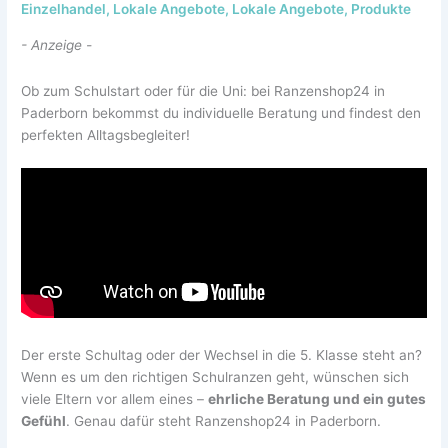
Einzelhandel
,
Lokale Angebote
,
Lokale Angebote
,
Produkte
- Anzeige -
Ob zum Schulstart oder für die Uni: bei Ranzenshop24 in
Paderborn bekommst du individuelle Beratung und findest den
perfekten Alltagsbegleiter!
Der erste Schultag oder der Wechsel in die 5. Klasse steht an?
Wenn es um den richtigen Schulranzen geht, wünschen sich
viele Eltern vor allem eines –
ehrliche Beratung und ein gutes
Gefühl
. Genau dafür steht Ranzenshop24 in Paderborn.