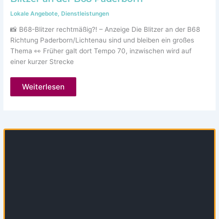
Lokale Angebote
,
Dienstleistungen
📸 B68-Blitzer rechtmäßig?! – Anzeige Die Blitzer an der B68
Richtung Paderborn/Lichtenau sind und bleiben ein großes
Thema 👀 Früher galt dort Tempo 70, inzwischen wird auf
einer kurzer Strecke
Blitzer
Weiterlesen
an
der
B68
Paderborn