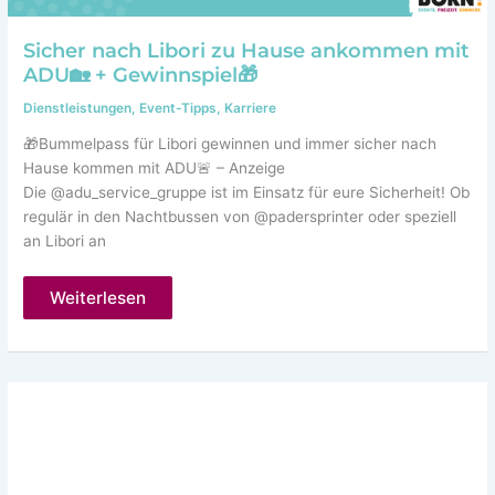
Sicher nach Libori zu Hause ankommen mit
ADU🏡 + Gewinnspiel🎁
Dienstleistungen
,
Event-Tipps
,
Karriere
🎁Bummelpass für Libori gewinnen und immer sicher nach
Hause kommen mit ADU🚨 – Anzeige
Die @adu_service_gruppe ist im Einsatz für eure Sicherheit! Ob
regulär in den Nachtbussen von @padersprinter oder speziell
an Libori an
Sicher
Weiterlesen
nach
Libori
zu
Hause
ankommen
mit
ADU
🏡
+
Gewinnspiel
🎁