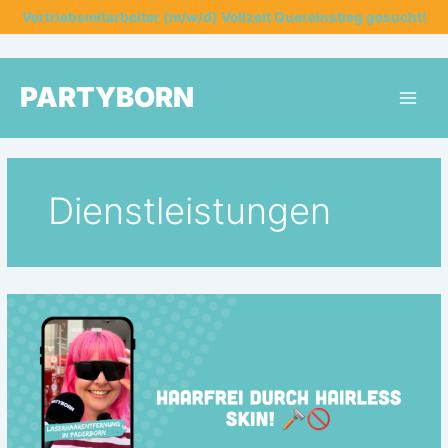
Zum
Vertriebsmitarbeiter (m/w/d) Vollzeit Quereinstieg gesucht!
Inhalt
springen
PARTYBORN
Dienstleistungen