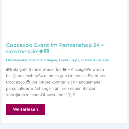
Coocazoo Event im Ranzenshop 24 +
Gewinnspiel🍀🎒
Einzelhandel
,
Dienstleistungen
,
Event-Tipps
,
Lokale Angebote
🎁Bald geht Schule wieder los 🏫 – AnzeigeWir waren
bei @ranzenshop24 denn es gab ein cooles Event von
Coocazoo.😎 Die Kinder konnten sich handgemalte,
personalisierte Anhänger für ihren neuen Ranzen
vom @ranzenshop24aussuchen! 🏷️🔖
Coocazoo
Weiterlesen
Event
im
Ranzenshop
24