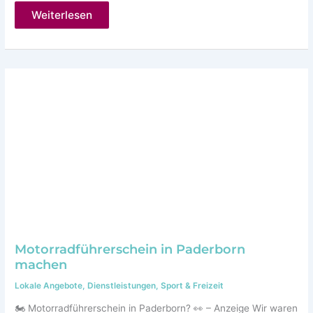
10
Weiterlesen
Minuten
geschenkte
Behandlungszeit!
Motorradführerschein in Paderborn
machen
Lokale Angebote
,
Dienstleistungen
,
Sport & Freizeit
🏍️ Motorradführerschein in Paderborn? 👀 – Anzeige Wir waren