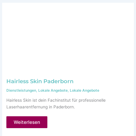
+
Gewinnspiel
🍀
🎒
Hairless Skin Paderborn
Dienstleistungen
,
Lokale Angebote
,
Lokale Angebote
Hairless Skin ist dein Fachinstitut für professionelle
Laserhaarentfernung in Paderborn.
Hairless
Weiterlesen
Skin
Paderborn