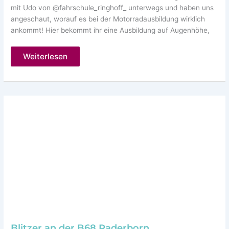
mit Udo von @fahrschule_ringhoff_ unterwegs und haben uns
angeschaut, worauf es bei der Motorradausbildung wirklich
ankommt! Hier bekommt ihr eine Ausbildung auf Augenhöhe,
Motorradführerschein
Weiterlesen
in
Paderborn
machen
Blitzer an der B68 Paderborn