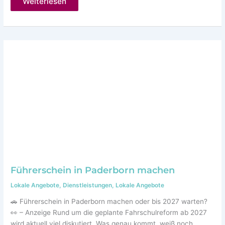
Kurzfristige
Weiterlesen
Physiotherapie
Termine
in
Paderborn
Führerschein in Paderborn machen
Lokale Angebote
,
Dienstleistungen
,
Lokale Angebote
🚗 Führerschein in Paderborn machen oder bis 2027 warten?
👀 – Anzeige Rund um die geplante Fahrschulreform ab 2027
wird aktuell viel diskutiert. Was genau kommt, weiß noch