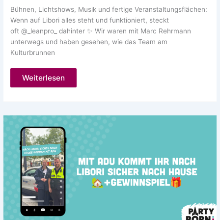
Bühnen, Lichtshows, Musik und fertige Veranstaltungsflächen:
Wenn auf Libori alles steht und funktioniert, steckt
oft @_leanpro_ dahinter ✨ Wir waren mit Marc Rehrmann
unterwegs und haben gesehen, wie das Team am
Kulturbrunnen
Ohne
Weiterlesen
lean-
pro
wäre
Libori
nicht
Libori!