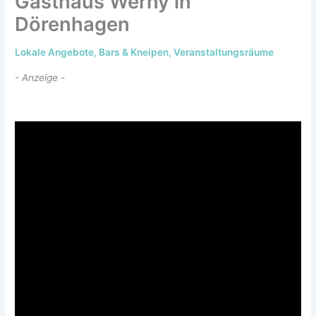
Gasthaus Werny in
Dörenhagen
Lokale Angebote
,
Bars & Kneipen
,
Veranstaltungsräume
- Anzeige -