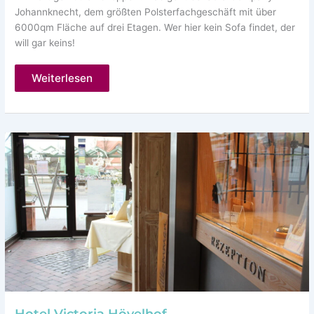
Johannknecht, dem größten Polsterfachgeschäft mit über
6000qm Fläche auf drei Etagen. Wer hier kein Sofa findet, der
will gar keins!
Sofa
Weiterlesen
Company
Johannknecht
Paderborn
Hotel Victoria Hövelhof