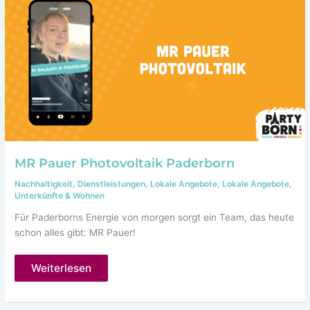
Paderborn
nach?
MR Pauer Photovoltaik Paderborn
Nachhaltigkeit
,
Dienstleistungen
,
Lokale Angebote
,
Lokale Angebote
,
Unterkünfte & Wohnen
Für Paderborns Energie von morgen sorgt ein Team, das heute
schon alles gibt: MR Pauer!
MR
Weiterlesen
Pauer
Photovoltaik
Paderborn