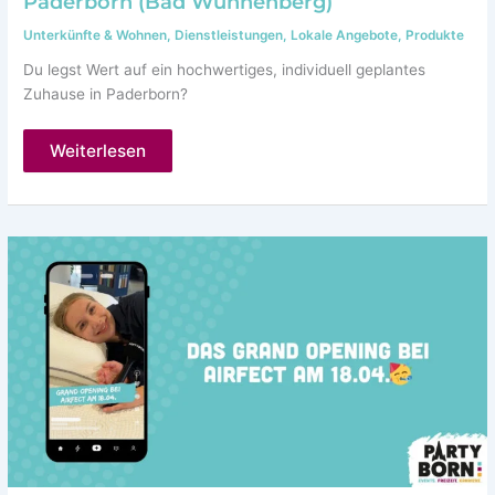
Paderborn (Bad Wünnenberg)
Unterkünfte & Wohnen
,
Dienstleistungen
,
Lokale Angebote
,
Produkte
Du legst Wert auf ein hochwertiges, individuell geplantes
Zuhause in Paderborn?
Hegers
Weiterlesen
Treppen
Küchen
&
Home
Paderborn
(Bad
Wünnenberg)