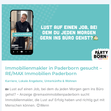
Immobilienmakler in Paderborn gesucht –
RE/MAX Immobilien Paderborn
Karriere
,
Lokale Angebote
,
Unterkünfte & Wohnen
🏡 Lust auf einen Job, bei dem du jeden Morgen gern ins Büro
gehst? – Anzeige @remaximmobilienpaderborn sucht
Immobilienmakler, die Lust auf Erfolg haben und richtig gut mit
Menschen können. 😊Wenn