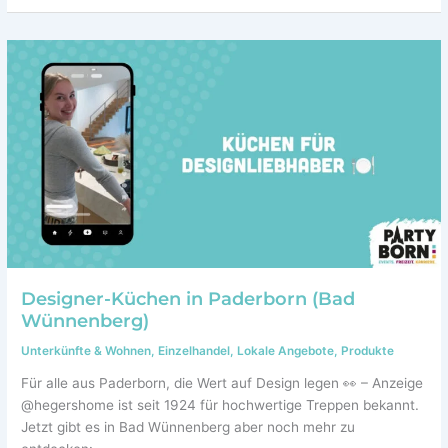
Designer-Küchen in Paderborn (Bad
Wünnenberg)
Unterkünfte & Wohnen
,
Einzelhandel
,
Lokale Angebote
,
Produkte
Für alle aus Paderborn, die Wert auf Design legen 👀 – Anzeige
@hegershome ist seit 1924 für hochwertige Treppen bekannt.
Jetzt gibt es in Bad Wünnenberg aber noch mehr zu