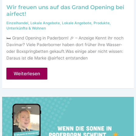
Wir freuen uns auf das Grand Opening bei
airfect!
Einzelhandel
,
Lokale Angebote
,
Lokale Angebote
,
Produkte
,
Unterkünfte & Wohnen
🛏️ Grand Opening in Paderborn! 🎉 – Anzeige Kennt ihr noch
Davimar? Viele Paderborner haben dort früher ihre Wasser-
oder Boxspringbetten gekauft.Was einige aber nicht wissen:
Daraus ist die Marke @airfect entstanden
Wir
Weiterlesen
freuen
uns
auf
das
Grand
Opening
bei
airfect!