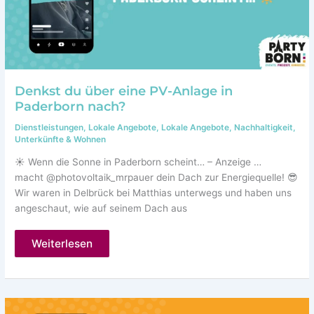
Denkst du über eine PV-Anlage in
Paderborn nach?
Dienstleistungen
,
Lokale Angebote
,
Lokale Angebote
,
Nachhaltigkeit
,
Unterkünfte & Wohnen
☀️ Wenn die Sonne in Paderborn scheint… – Anzeige …
macht @photovoltaik_mrpauer dein Dach zur Energiequelle! 😎
Wir waren in Delbrück bei Matthias unterwegs und haben uns
angeschaut, wie auf seinem Dach aus
Denkst
Weiterlesen
du
über
eine
PV-
Anlage
in