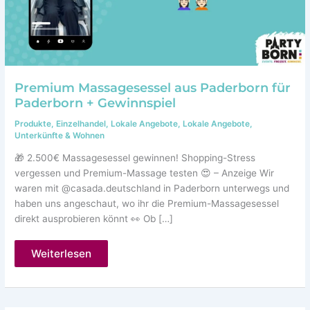
Premium Massagesessel aus Paderborn für
Paderborn + Gewinnspiel
Produkte
,
Einzelhandel
,
Lokale Angebote
,
Lokale Angebote
,
Unterkünfte & Wohnen
🎁 2.500€ Massagesessel gewinnen! Shopping-Stress
vergessen und Premium-Massage testen 😍 – Anzeige Wir
waren mit @casada.deutschland in Paderborn unterwegs und
haben uns angeschaut, wo ihr die Premium-Massagesessel
direkt ausprobieren könnt 👀 Ob […]
Premium
Weiterlesen
Massagesessel
aus
Paderborn
für
Paderborn