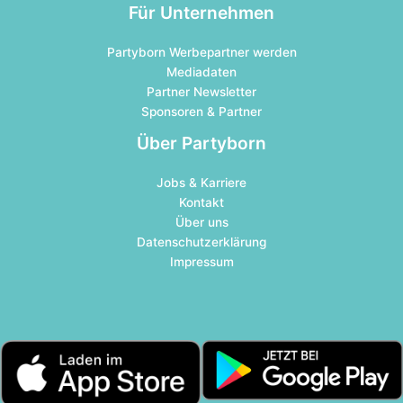
Für Unternehmen
Partyborn Werbepartner werden
Mediadaten
Partner Newsletter
Sponsoren & Partner
Über Partyborn
Jobs & Karriere
Kontakt
Über uns
Datenschutzerklärung
Impressum