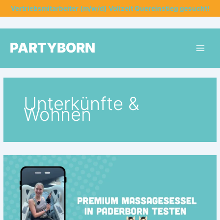
Zum
Vertriebsmitarbeiter (m/w/d) Vollzeit Quereinstieg gesucht!
Inhalt
springen
PARTYBORN
Unterkünfte &
Wohnen