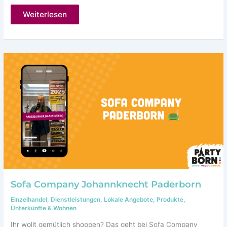
Immobilienmakler
Weiterlesen
in
Paderborn
gesucht
–
RE/MAX
Immobilien
Paderborn
Sofa Company Johannknecht Paderborn
Einzelhandel
,
Dienstleistungen
,
Lokale Angebote
,
Produkte
,
Unterkünfte & Wohnen
Ihr wollt gemütlich shoppen? Das geht bei Sofa Company