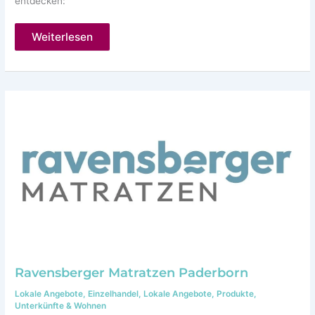
entdecken:
Designer-
Weiterlesen
Küchen
in
Paderborn
(Bad
Wünnenberg)
Ravensberger Matratzen Paderborn
Lokale Angebote
,
Einzelhandel
,
Lokale Angebote
,
Produkte
,
Unterkünfte & Wohnen