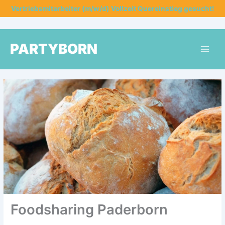
Zum
Vertriebsmitarbeiter (m/w/d) Vollzeit Quereinstieg gesucht!
Inhalt
springen
PARTYBORN
Foodsharing Paderborn