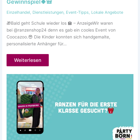
Gewinnspiel🍀🎒
Einzelhandel
,
Dienstleistungen
,
Event-Tipps
,
Lokale Angebote
🎁Bald geht Schule wieder los 🏫 – AnzeigeWir waren
bei @ranzenshop24 denn es gab ein cooles Event von
Coocazoo.😎 Die Kinder konnten sich handgemalte,
personalisierte Anhänger für…
Weiterlesen