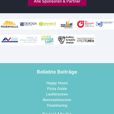
Alle Sponsoren & Partner
Kooperationen und Mitgliedschaften
Beliebte Beiträge
Happy Hours
Pizza Guide
Laufstrecken
Rennradstrecken
Foodsharing