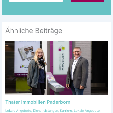
Ähnliche Beiträge
Thater Immobilien Paderborn
Lokale Angebote
,
Dienstleistungen
,
Karriere
,
Lokale Angebote
,