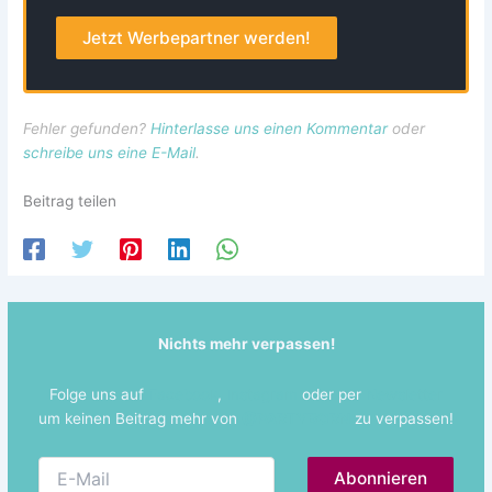
Jetzt Werbepartner werden!
Fehler gefunden?
Hinterlasse uns einen Kommentar
oder
schreibe uns eine E-Mail
.
Beitrag teilen
Nichts mehr verpassen!
Folge uns auf
Facebook
,
Instagram
oder per
Newsletter
um keinen Beitrag mehr von
@PARTYBORN
zu verpassen!
E-
Mail