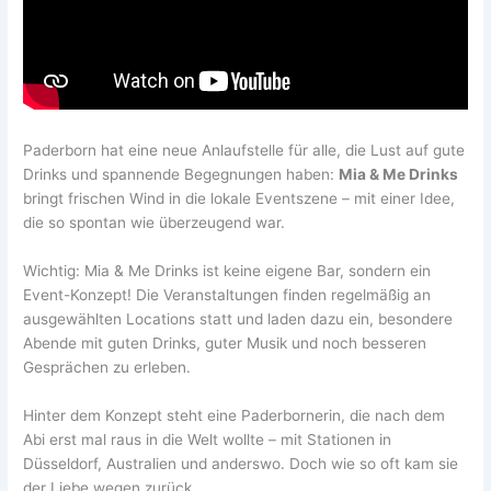
Paderborn hat eine neue Anlaufstelle für alle, die Lust auf gute
Drinks und spannende Begegnungen haben:
Mia & Me Drinks
bringt frischen Wind in die lokale Eventszene – mit einer Idee,
die so spontan wie überzeugend war.
Wichtig: Mia & Me Drinks ist keine eigene Bar, sondern ein
Event-Konzept! Die Veranstaltungen finden regelmäßig an
ausgewählten Locations statt und laden dazu ein, besondere
Abende mit guten Drinks, guter Musik und noch besseren
Gesprächen zu erleben.
Hinter dem Konzept steht eine Paderbornerin, die nach dem
Abi erst mal raus in die Welt wollte – mit Stationen in
Düsseldorf, Australien und anderswo. Doch wie so oft kam sie
der Liebe wegen zurück.