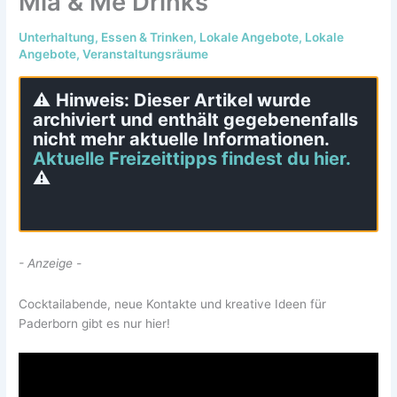
Mia & Me Drinks
Unterhaltung
,
Essen & Trinken
,
Lokale Angebote
,
Lokale
Angebote
,
Veranstaltungsräume
⚠️
Hinweis: Dieser Artikel wurde
archiviert und enthält gegebenenfalls
nicht mehr aktuelle Informationen.
Aktuelle Freizeittipps findest du hier.
⚠️
- Anzeige -
Cocktailabende, neue Kontakte und kreative Ideen für
Paderborn gibt es nur hier!