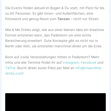
Die Events finden aktuell im Bogen & Du statt, mit Platz für bis
zu 60 Personen. Es gibt Innen- und Außenflächen, eine
Fotowand und genug Raum zum
Tanzen
– nicht nur Sitzen.
Mia & Me Drinks zeigt, wie aus einer kleinen Idee ein kreatives
Format entstehen kann, das Paderborn um eine echte
Bereicherung erweitert. Gute Konzepte gibt es nicht nur in
Berlin oder Köln, sie entstehen manchmal direkt um die Ecke.
Bock auf coole Veranstaltungen mitten in Paderborn? Mehr
Infos und alle Termine findet ihr auf
Instagram
,
Facebook
und
TikTok
. Bucht direkt euren Platz per Mail an
info@miaandme-
drinks.com
!