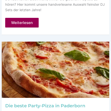
hören? Hier kommt unsere handverlesene Auswahl feinster DJ
Sets der letzten Jahre!
Top
Weiterlesen
10
DJ
Sets
Aufzeichnungen
(Mit
Video)
Die beste Party-Pizza in Paderborn