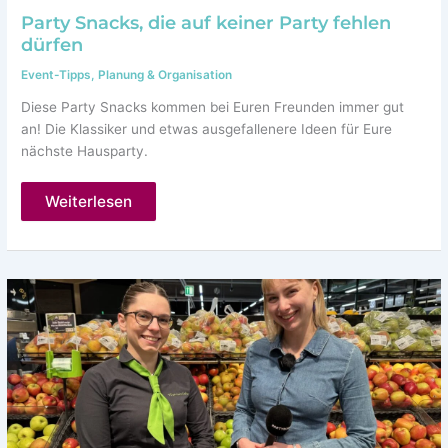
Party Snacks, die auf keiner Party fehlen
dürfen
Event-Tipps
,
Planung & Organisation
Diese Party Snacks kommen bei Euren Freunden immer gut
an! Die Klassiker und etwas ausgefallenere Ideen für Eure
nächste Hausparty.
Party
Weiterlesen
Snacks,
die
auf
keiner
Party
fehlen
dürfen