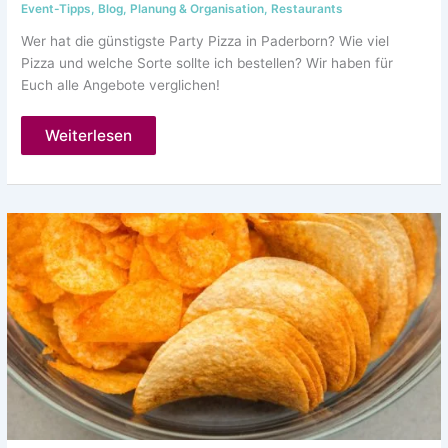
Event-Tipps
,
Blog
,
Planung & Organisation
,
Restaurants
Wer hat die günstigste Party Pizza in Paderborn? Wie viel
Pizza und welche Sorte sollte ich bestellen? Wir haben für
Euch alle Angebote verglichen!
Die
Weiterlesen
beste
Party-
Pizza
in
Paderborn