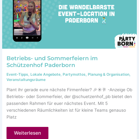
Betriebs- und Sommerfeiern im
Schützenhof Paderborn
Event-Tipps
,
Lokale Angebote
,
Partymottos
,
Planung & Organisation
,
Veranstaltungsräume
Plant ihr gerade eure nächste Firmenfeier? 🎉☀️🥂 -Anzeige Ob
Betriebs- oder Sommerfeier, der @schuetzenhof_pb bietet den
passenden Rahmen für euer nächstes Event. Mit 5
verschiedenen Räumlichkeiten ist für kleine Teams genauso
Platz
Betriebs-
Weiterlesen
und