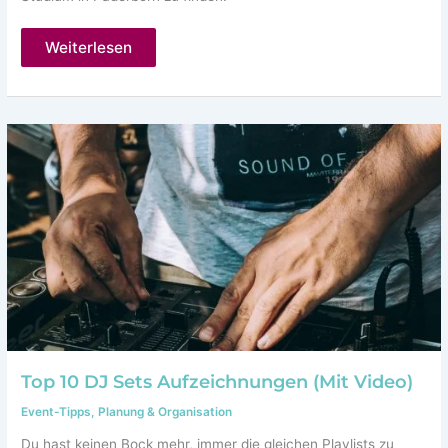
Connect
Weiterlesen
–
Berufseinstiegsplattform
und
Messe
für
den
Kreis
Paderborn
Top 10 DJ Sets Aufzeichnungen (Mit Video)
Event-Tipps
,
Planung & Organisation
Du hast keinen Bock mehr, immer die gleichen Playlists zu