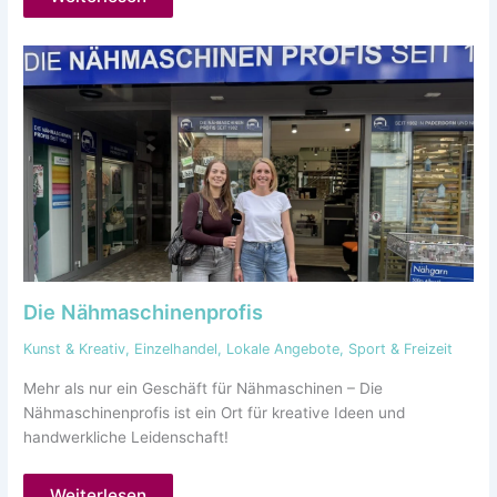
Die Nähmaschinenprofis
Kunst & Kreativ
,
Einzelhandel
,
Lokale Angebote
,
Sport & Freizeit
Mehr als nur ein Geschäft für Nähmaschinen – Die
Nähmaschinenprofis ist ein Ort für kreative Ideen und
handwerkliche Leidenschaft!
Weiterlesen