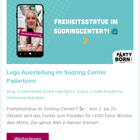
Lego Ausstellung im Südring Center
Paderborn
Blog
,
Einzelhandel
,
Event Highlights
,
Kultur
,
Lokale Angebote
,
Sehenswürdigkeiten
Freiheitsstatue im Südring-Center?! 🗽✨ Vom 2. bis 25.
Oktober wird das Center zum Paradies für LEGO Fans! 🤩Unter
dem Motto „Die ganze Welt in kleinen Steinen“…
Weiterlesen