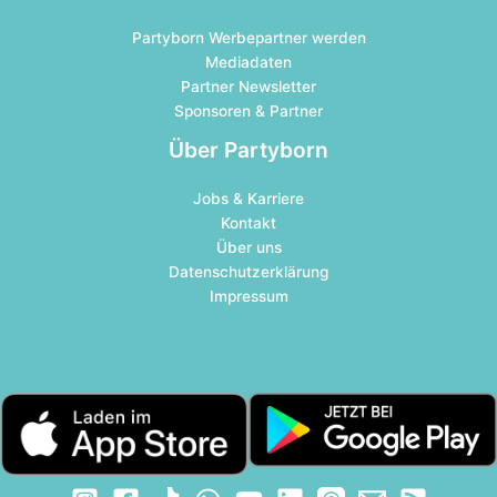
Partyborn Werbepartner werden
Mediadaten
Partner Newsletter
Sponsoren & Partner
Über Partyborn
Jobs & Karriere
Kontakt
Über uns
Datenschutzerklärung
Impressum