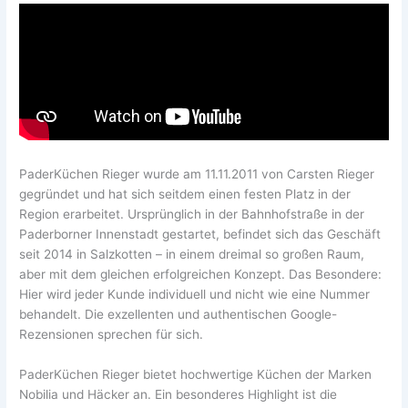
PaderKüchen Rieger wurde am 11.11.2011 von Carsten Rieger
gegründet und hat sich seitdem einen festen Platz in der
Region erarbeitet. Ursprünglich in der Bahnhofstraße in der
Paderborner Innenstadt gestartet, befindet sich das Geschäft
seit 2014 in Salzkotten – in einem dreimal so großen Raum,
aber mit dem gleichen erfolgreichen Konzept. Das Besondere:
Hier wird jeder Kunde individuell und nicht wie eine Nummer
behandelt. Die exzellenten und authentischen Google-
Rezensionen sprechen für sich.
PaderKüchen Rieger bietet hochwertige Küchen der Marken
Nobilia und Häcker an. Ein besonderes Highlight ist die