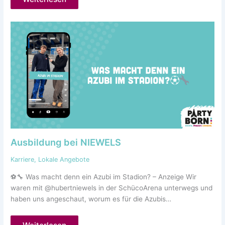
Ausbildung bei NIEWELS
Karriere
,
Lokale Angebote
⚽🔧 Was macht denn ein Azubi im Stadion? – Anzeige Wir
waren mit @hubertniewels in der SchücoArena unterwegs und
haben uns angeschaut, worum es für die Azubis…