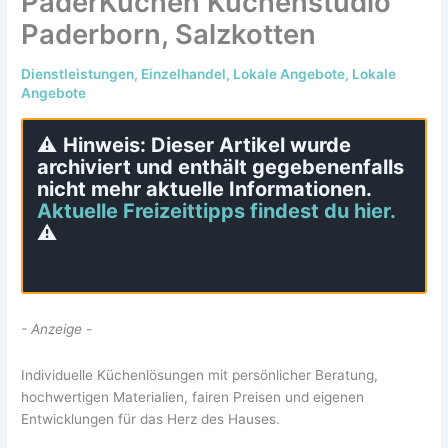
PaderKüchen Küchenstudio
Paderborn, Salzkotten
Dienstleistungen
,
Einzelhandel
,
Lokale Angebote
,
Lokale
Angebote
⚠️
Hinweis: Dieser Artikel wurde
archiviert und enthält gegebenenfalls
nicht mehr aktuelle Informationen.
Aktuelle Freizeittipps findest du hier.
⚠️
- Anzeige -
Individuelle Küchenlösungen mit persönlicher Beratung,
hochwertigen Materialien, fairen Preisen und eigenen
Entwicklungen für das Herz des Hauses.