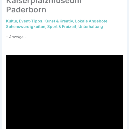
Kaiserpfalzmuseum
Paderborn
Kultur
,
Event-Tipps
,
Kunst & Kreativ
,
Lokale Angebote
,
Sehenswürdigkeiten
,
Sport & Freizeit
,
Unterhaltung
- Anzeige -