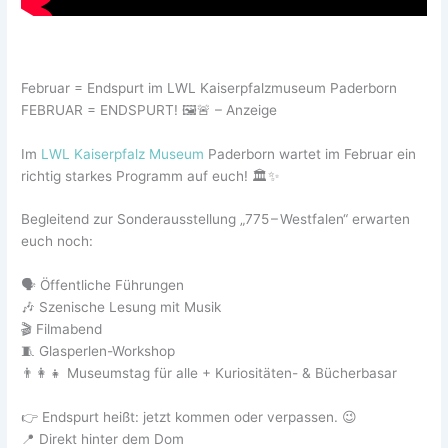
Februar = Endspurt im LWL Kaiserpfalzmuseum Paderborn
FEBRUAR = ENDSPURT! 🖼️🚨 – Anzeige
Im
LWL Kaiserpfalz Museum
Paderborn wartet im Februar ein
richtig starkes Programm auf euch! 🏛️✨
Begleitend zur Sonderausstellung „775 – Westfalen“ erwarten
euch noch:
🗣️ Öffentliche Führungen
🎶 Szenische Lesung mit Musik
🎬 Filmabend
🧵 Glasperlen-Workshop
👨‍👩‍👧 Museumstag für alle + Kuriositäten- & Bücherbasar
👉 Endspurt heißt: jetzt kommen oder verpassen. 😉
📍 Direkt hinter dem Dom