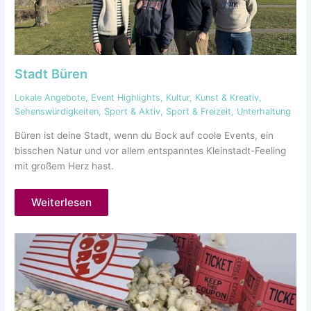
Stadt Büren
Lokale Angebote
,
Event Highlights
,
Kultur
,
Kunst & Kreativ
,
Sehenswürdigkeiten
,
Sport & Aktiv
,
Sport & Freizeit
,
Unterhaltung
Büren ist deine Stadt, wenn du Bock auf coole Events, ein
bisschen Natur und vor allem entspanntes Kleinstadt-Feeling
mit großem Herz hast.
Weiterlesen