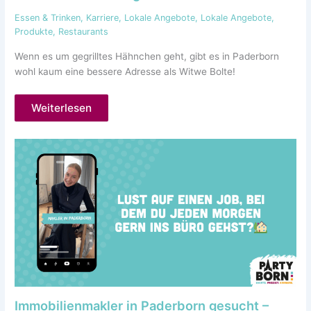
Essen & Trinken
,
Karriere
,
Lokale Angebote
,
Lokale Angebote
,
Produkte
,
Restaurants
Wenn es um gegrilltes Hähnchen geht, gibt es in Paderborn
wohl kaum eine bessere Adresse als Witwe Bolte!
Weiterlesen
Immobilienmakler in Paderborn gesucht –