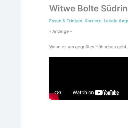
Witwe Bolte Südri
Essen & Trinken
,
Karriere
,
Lokale Ang
- Anzeige -
Wenn es um gegrilltes Hähnchen geht, 