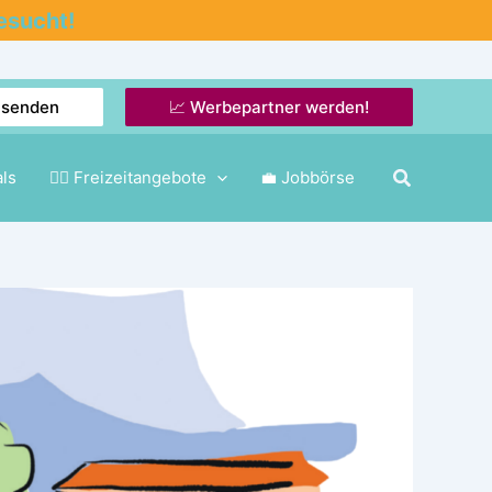
esucht!
nsenden
📈 Werbepartner werden!
als
🤸‍♂️ Freizeitangebote
💼 Jobbörse