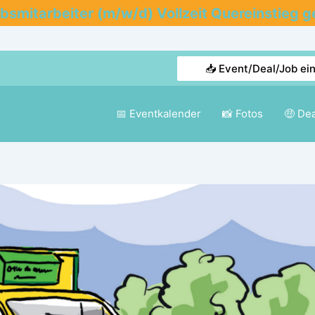
ebsmitarbeiter (m/w/d) Vollzeit Quereinstieg g
📥 Event/Deal/Job ei
📅 Eventkalender
📸 Fotos
🤑 De