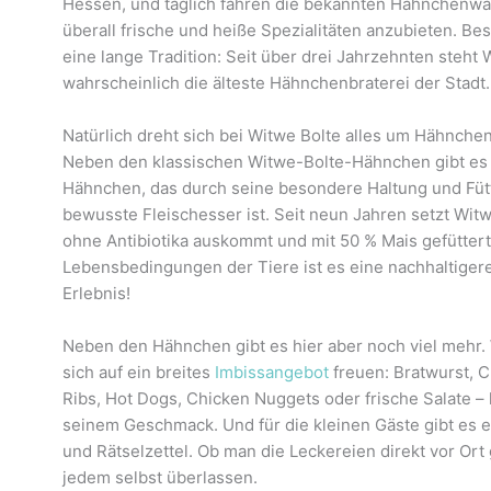
Hessen, und täglich fahren die bekannten Hähnchenw
überall frische und heiße Spezialitäten anzubieten. B
eine lange Tradition: Seit über drei Jahrzehnten steht
wahrscheinlich die älteste Hähnchenbraterei der Stadt.
Natürlich dreht sich bei Witwe Bolte alles um Hähnche
Neben den klassischen Witwe-Bolte-Hähnchen gibt es 
Hähnchen, das durch seine besondere Haltung und Fütt
bewusste Fleischesser ist. Seit neun Jahren setzt Wit
ohne Antibiotika auskommt und mit 50 % Mais gefütter
Lebensbedingungen der Tiere ist es eine nachhaltiger
Erlebnis!
Neben den Hähnchen gibt es hier aber noch viel mehr. 
sich auf ein breites
Imbissangebot
freuen: Bratwurst, 
Ribs, Hot Dogs, Chicken Nuggets oder frische Salate – h
seinem Geschmack. Und für die kleinen Gäste gibt es e
und Rätselzettel. Ob man die Leckereien direkt vor Ort 
jedem selbst überlassen.