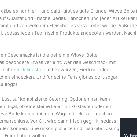
äbe es nur hier – und dafür gibt es gute Gründe. Witwe Bolte 
auf Qualität und Frische. Jedes Hähnchen und jeder Artikel ka
ommt und von welchem Fleischer es verarbeitet wurde. Außerde
el, sodass jeden Tag frische Produkte angeboten werden. Nachhal
igen Geschmacks ist die geheime Witwe-Bolte-
s besondere Etwas verleiht. Wer den Geschmack mit
 in ihrem
Onlineshop
mit Gewürzen, Eierlikör oder
en eindecken. Und für echte Fans gibt es dort sogar
ultlogo!
 Lust auf komplizierte Catering-Optionen hat, kann
n. Egal, ob eine kleine Feier mit 70 Gästen oder ein
twe Bolte kommt mit dem Wagen direkt zur Location
omanschluss. Vor Ort wird dann frisch gegrillt, sodass
eßen können. Eine unkomplizierte und rustikale Lösung
Witwe
rer Feier haben wollen.