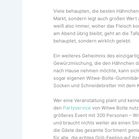
Viele behaupten, die besten Hähnchen g
Markt, sondern legt auch großen Wert 
weiß also immer, woher das Fleisch k
am Abend übrig bleibt, geht an die Taf
behauptet, sondern wirklich gelebt.
Ein weiteres Geheimnis des einzigart
Gewürzmischung, die den Hähnchen da
nach Hause nehmen möchte, kann sich
sogar eigenen Witwe-Bolte-Gummibärch
Socken und Schneidebretter mit dem K
Wer eine Veranstaltung plant und keine
den
Partyservice
von Witwe Bolte nutze
größeres Event mit 300 Personen – Wi
und braucht nichts weiter als einen Str
die Gäste das gesamte Sortiment geni
für alle, die echtes Grill-Feeling auf ih