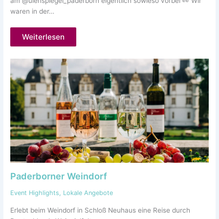
am @ulenspiegel_paderborn eigentlich sowieso vorbei 👀 Wir
waren in der…
Weiterlesen
Paderborner Weindorf
Event Highlights
,
Lokale Angebote
Erlebt beim Weindorf in Schloß Neuhaus eine Reise durch