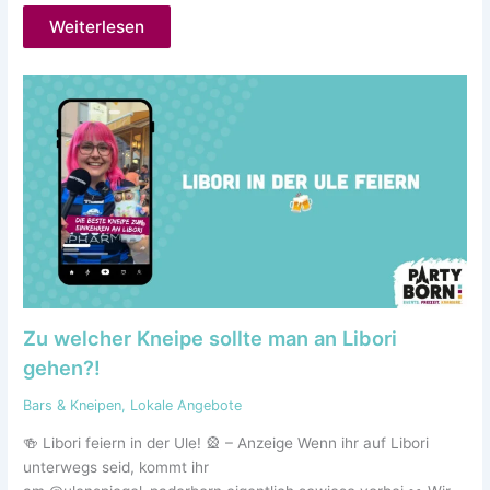
Weiterlesen
Zu welcher Kneipe sollte man an Libori
gehen?!
Bars & Kneipen
,
Lokale Angebote
🍻 Libori feiern in der Ule! 🎡 – Anzeige Wenn ihr auf Libori
unterwegs seid, kommt ihr