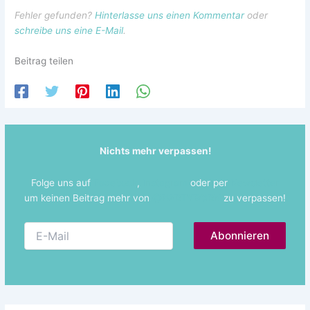
Fehler gefunden?
Hinterlasse uns einen Kommentar
oder
schreibe uns eine E-Mail
.
Beitrag teilen
Nichts mehr verpassen!
Folge uns auf
Facebook
,
Instagram
oder per
Newsletter
um keinen Beitrag mehr von
@PARTYBORN
zu verpassen!
E-
Mail