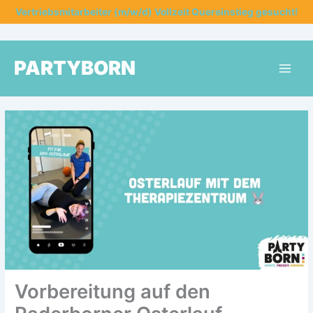
Zum
Vertriebsmitarbeiter (m/w/d) Vollzeit Quereinstieg gesucht!
Inhalt
springen
PARTYBORN
Vorbereitung auf den