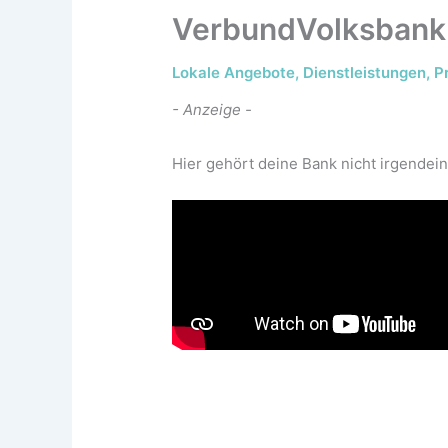
VerbundVolksban
Lokale Angebote
,
Dienstleistungen
,
P
- Anzeige -
Hier gehört deine Bank nicht irgende