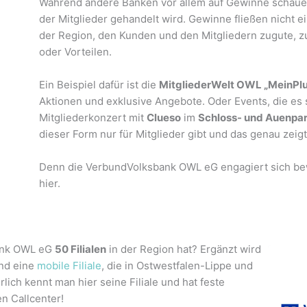
Während andere Banken vor allem auf Gewinne schauen, 
der Mitglieder gehandelt wird. Gewinne fließen nicht
der Region, den Kunden und den Mitgliedern zugute, z
oder Vorteilen.
Ein Beispiel dafür ist die
MitgliederWelt OWL „MeinPlu
Aktionen und exklusive Angebote. Oder Events, die es s
Mitgliederkonzert mit
Clueso
im
Schloss- und Auenpa
dieser Form nur für Mitglieder gibt und das genau zeig
Denn die VerbundVolksbank OWL eG engagiert sich be
hier.
bank OWL eG
50 Filialen
in der Region hat? Ergänzt wird
und eine
mobile Filiale
, die in Ostwestfalen-Lippe und
rlich kennt man hier seine Filiale und hat feste
n Callcenter!