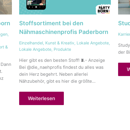
born
Stoffsortiment bei den
Stu
Nähmaschinenprofis Paderborn
ngen
,
Karrie
Einzelhandel
,
Kunst & Kreativ
,
Lokale Angebote
,
Study
rt &
Lokale Angebote
,
Produkte
der B
Hier gibt es den besten Stoff! 🧵- Anzeige
? Dann
Bei @die_naehprofis findest du alles was
W
t.
dein Herz begehrt. Neben allerlei
nz
Nähzubehör, gibt es hier die größte…
Weiterlesen