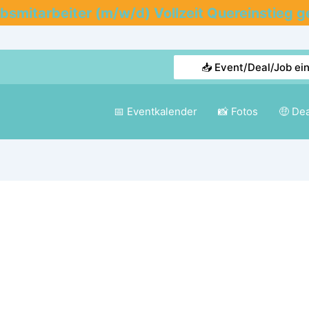
ebsmitarbeiter (m/w/d) Vollzeit Quereinstieg g
📥 Event/Deal/Job ei
📅 Eventkalender
📸 Fotos
🤑 De