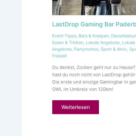
LastDrop Gaming Bar Pader
Event-Tipps
,
Bars & Kneipen
,
Dienstleistu
Essen & Trinken
,
Lokale Angebote
,
Lokale
Angebote
,
Partymottos
,
Sport & Aktiv
,
Spo
Freizeit
Du denkst, Zocken geht nur zu Hause
hast du noch nicht von LastDrop gehör
Die erste und einzige Gamingbar in ga
OWL im Umkreis von 120km!
Weiterlesen