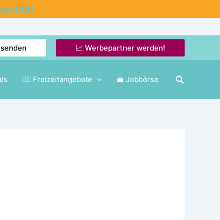
esucht!
nsenden
📈 Werbepartner werden!
als
🤸‍♂️ Freizeitangebote
💼 Jobbörse