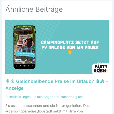
Ähnliche Beiträge
🍦☀️ Gleichbleibende Preise im Urlaub? 🔋⛺ –
Anzeige
Dienstleistungen
,
Lokale Angebote
,
Nachhaltigkeit
Eis essen, entspannen und die Natur genießen. Das
@campingparadies_lippstadt setzt mit Hilfe von