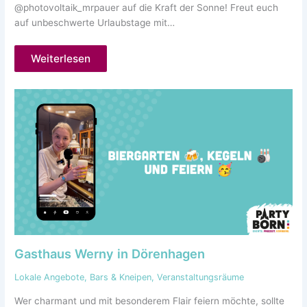
@photovoltaik_mrpauer auf die Kraft der Sonne! Freut euch
auf unbeschwerte Urlaubstage mit…
Weiterlesen
Gasthaus Werny in Dörenhagen
Lokale Angebote
,
Bars & Kneipen
,
Veranstaltungsräume
Wer charmant und mit besonderem Flair feiern möchte, sollte