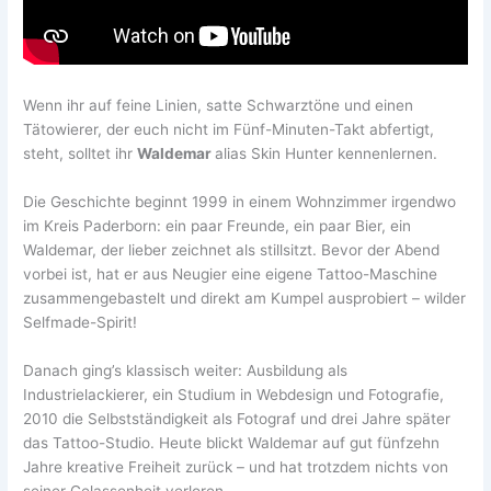
Wenn ihr auf feine Linien, satte Schwarztöne und einen
Tätowierer, der euch nicht im Fünf-Minuten-Takt abfertigt,
steht, solltet ihr
Waldemar
alias Skin Hunter kennenlernen.
Die Geschichte beginnt 1999 in einem Wohnzimmer irgendwo
im Kreis Paderborn: ein paar Freunde, ein paar Bier, ein
Waldemar, der lieber zeichnet als stillsitzt. Bevor der Abend
vorbei ist, hat er aus Neugier eine eigene Tattoo-Maschine
zusammengebastelt und direkt am Kumpel ausprobiert – wilder
Selfmade-Spirit!
Danach ging’s klassisch weiter: Ausbildung als
Industrielackierer, ein Studium in Webdesign und Fotografie,
2010 die Selbstständigkeit als Fotograf und drei Jahre später
das Tattoo-Studio. Heute blickt Waldemar auf gut fünfzehn
Jahre kreative Freiheit zurück – und hat trotzdem nichts von
seiner Gelassenheit verloren.