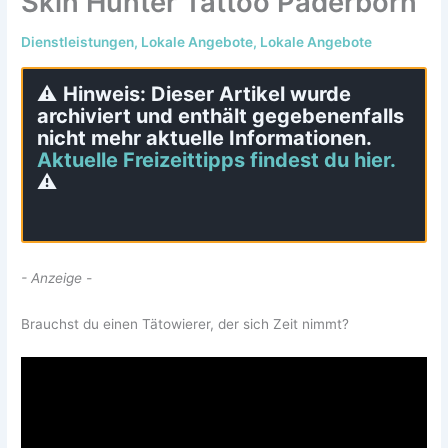
Skin Hunter Tattoo Paderborn
Dienstleistungen
,
Lokale Angebote
,
Lokale Angebote
⚠️
Hinweis: Dieser Artikel wurde
archiviert und enthält gegebenenfalls
nicht mehr aktuelle Informationen.
Aktuelle Freizeittipps findest du hier.
⚠️
- Anzeige -
Brauchst du einen Tätowierer, der sich Zeit nimmt?