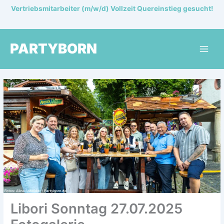
Zum
Vertriebsmitarbeiter (m/w/d) Vollzeit Quereinstieg gesucht!
Inhalt
springen
PARTYBORN
Libori Sonntag 27.07.2025