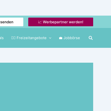
nsenden
📈 Werbepartner werden!
als
🤸‍♂️ Freizeitangebote
💼 Jobbörse