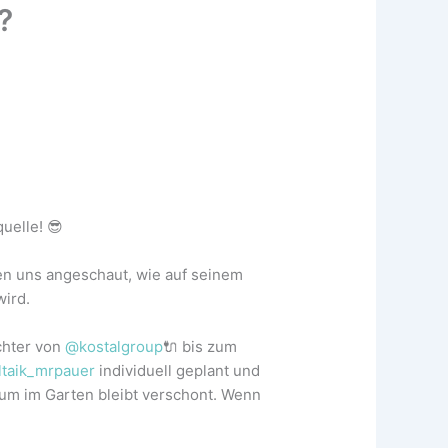
?
uelle! 😎
en uns angeschaut, wie auf seinem
wird.
chter von
@kostalgroup
🔌 bis zum
taik_mrpauer
individuell geplant und
aum im Garten bleibt verschont. Wenn