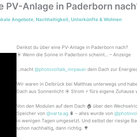
ne PV-Anlage in Paderborn nach
okale Angebote
,
Nachhaltigkeit
,
Unterkünfte & Wohnen
Denkst du über eine PV-Anlage in Paderborn nach?
☀️ Wenn die Sonne in Paderborn scheint… – Anzeige
…macht
@photovoltaik_mrpauer
dein Dach zur Energieq
Wir waren in Delbrück bei Matthias unterwegs und hab
Dach aus Sonnenlicht ☀️ Strom ⚡ fürs eigene Zuhause 
Von den Modulen auf dem Dach 🏠 über den Wechselri
Speicher von
@varta.ag
🔋 – alles wurde von
@photovol
in wenigen Tagen umgesetzt. Und selbst der riesige B
schon nachhaltig, dann richtig. 🌳