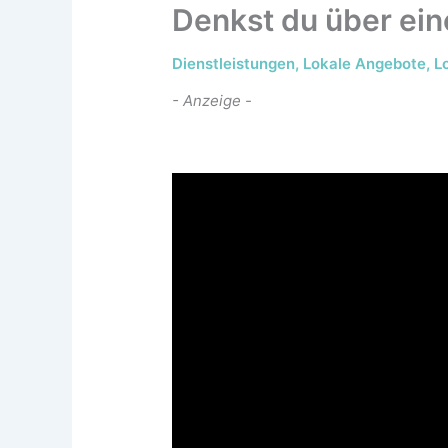
Denkst du über ei
Dienstleistungen
,
Lokale Angebote
,
L
- Anzeige -