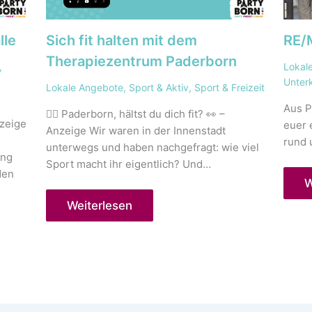
lle
Sich fit halten mit dem
RE/
Therapiezentrum Paderborn
,
Lokal
Unter
Lokale Angebote
,
Sport & Aktiv
,
Sport & Freizeit
Aus P
🏃‍♂️ Paderborn, hältst du dich fit? 👀 –
nzeige
euer 
Anzeige Wir waren in der Innenstadt
rund 
unterwegs und haben nachgefragt: wie viel
ung
Sport macht ihr eigentlich? Und…
den
W
Weiterlesen