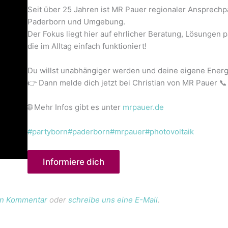
Seit über 25 Jahren ist MR Pauer regionaler Ansprechpa
Paderborn und Umgebung.
Der Fokus liegt hier auf ehrlicher Beratung, Lösungen
die im Alltag einfach funktioniert!
Du willst unabhängiger werden und deine eigene Energ
👉 Dann melde dich jetzt bei Christian von MR Pauer 
🌐 Mehr Infos gibt es unter
mrpauer.de
#partyborn
#paderborn
#mrpauer
#photovoltaik
Informiere dich
nen Kommentar
oder
schreibe uns eine E-Mail
.