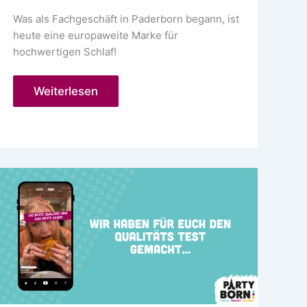
Was als Fachgeschäft in Paderborn begann, ist
heute eine europaweite Marke für
hochwertigen Schlaf!
airfect
Weiterlesen
sleep
&
comfort
Paderborn