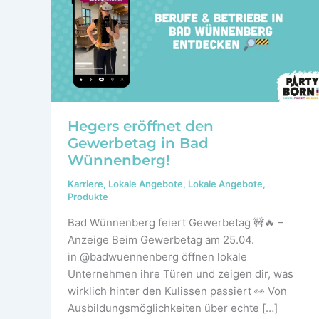
Hegers eröffnet den
Gewerbetag in Bad
Wünnenberg!
Karriere
,
Lokale Angebote
,
Lokale Angebote
,
Produkte
Bad Wünnenberg feiert Gewerbetag 🚧🔥 –
Anzeige Beim Gewerbetag am 25.04.
in @badwuennenberg öffnen lokale
Unternehmen ihre Türen und zeigen dir, was
wirklich hinter den Kulissen passiert 👀 Von
Ausbildungsmöglichkeiten über echte […]