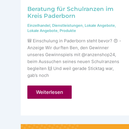
Beratung für Schulranzen im
Kreis Paderborn
Einzelhandel
,
Dienstleistungen
,
Lokale Angebote
,
Lokale Angebote
,
Produkte
🎒 Einschulung in Paderborn steht bevor? 😍 -
Anzeige Wir durften Ben, den Gewinner
unseres Gewinnspiels mit @ranzenshop24,
beim Aussuchen seines neuen Schulranzens
begleiten 🙌 Und weil gerade Sticktag war,
gab’s noch
Beratung
Weiterlesen
für
Schulranzen
im
Kreis
Paderborn