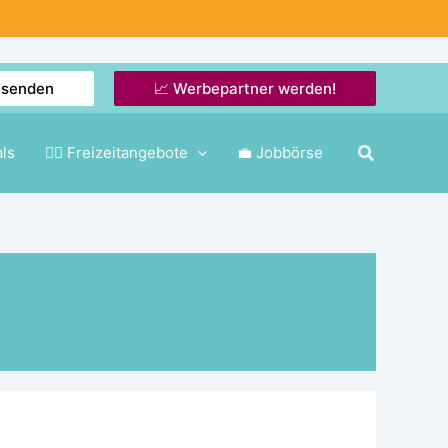
nsenden
📈 Werbepartner werden!
als
🤸‍♂️ Freizeitangebote
💼 Jobbörse