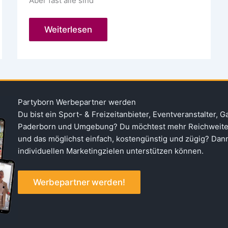
Aber fast alle sind
Weihnachtsgeschenke
Weiterlesen
in
Paderborn
kaufen
–
Werbegemeinschaft
Gutschein
Partyborn Werbepartner werden
Du bist ein Sport- & Freizeitanbieter, Eventveranstalter, G
Paderborn und Umgebung? Du möchtest mehr Reichweite f
und das möglichst einfach, kostengünstig und zügig? Dann 
individuellen Marketingzielen unterstützen können.
Werbepartner werden!