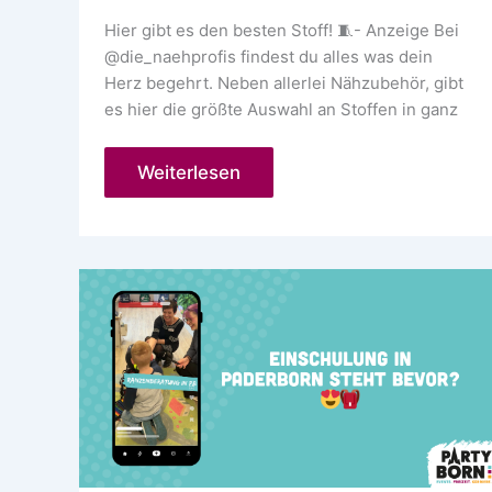
Hier gibt es den besten Stoff! 🧵- Anzeige Bei
@die_naehprofis findest du alles was dein
Herz begehrt. Neben allerlei Nähzubehör, gibt
es hier die größte Auswahl an Stoffen in ganz
Stoffsortiment
Weiterlesen
bei
den
Nähmaschinenprofis
Paderborn