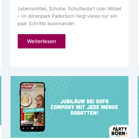
Lebensmittel, Schuhe, Schulbedarf oder Möbel
– im dörenpark Paderborn liegt vieles nur ein
paar Schritte auseinander.
dörenpark
Weiterlesen
Einkaufszentrum
Paderborn