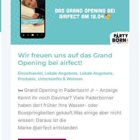
Wir freuen uns auf das Grand
Opening bei airfect!
Einzelhandel
,
Lokale Angebote
,
Lokale Angebote
,
Produkte
,
Unterkünfte & Wohnen
🛏️ Grand Opening in Paderborn! 🎉 – Anzeige
Kennt ihr noch Davimar? Viele Paderborner
haben dort früher ihre Wasser- oder
Boxspringbetten gekauft.Was einige aber nicht
wissen: Daraus ist die
Marke @airfect entstanden