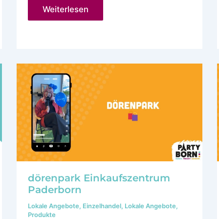
Wir
Weiterlesen
freuen
uns
auf
das
Grand
Opening
bei
airfect!
dörenpark Einkaufszentrum
Paderborn
Lokale Angebote
,
Einzelhandel
,
Lokale Angebote
,
Produkte