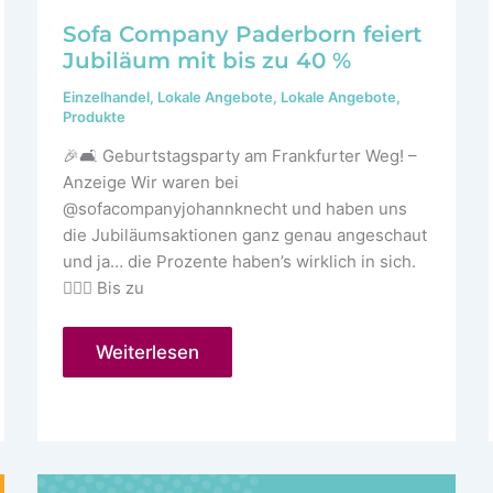
Sofa Company Paderborn feiert
Jubiläum mit bis zu 40 %
Einzelhandel
,
Lokale Angebote
,
Lokale Angebote
,
Produkte
🎉🛋️ Geburtstagsparty am Frankfurter Weg! –
Anzeige Wir waren bei
@sofacompanyjohannknecht und haben uns
die Jubiläumsaktionen ganz genau angeschaut
und ja… die Prozente haben’s wirklich in sich.
😮‍💨💥 Bis zu
Sofa
Weiterlesen
Company
Paderborn
feiert
Jubiläum
mit
bis
zu
40