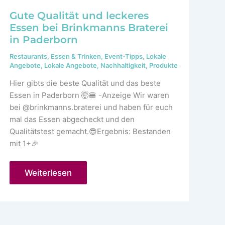
Gute Qualität und leckeres
Essen bei Brinkmanns Braterei
in Paderborn
Restaurants
,
Essen & Trinken
,
Event-Tipps
,
Lokale
Angebote
,
Lokale Angebote
,
Nachhaltigkeit
,
Produkte
Hier gibts die beste Qualität und das beste
Essen in Paderborn 🤯🍔 -Anzeige Wir waren
bei @brinkmanns.braterei und haben für euch
mal das Essen abgecheckt und den
Qualitätstest gemacht.😎Ergebnis: Bestanden
mit 1+🎉
Gute
Weiterlesen
Qualität
und
leckeres
Essen
bei
Brinkmanns