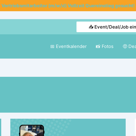
Vertriebsmitarbeiter (m/w/d) Vollzeit Quereinstieg gesucht!
📥 Event/Deal/Job ei
📅 Eventkalender
📸 Fotos
🤑 De