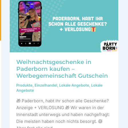
%
Weihnachtsgeschenke in
Paderborn kaufen –
Werbegemeinschaft Gutschein
Produkte
,
Einzelhandel
,
Lokale Angebote
,
Lokale
Angebote
🎁 Paderborn, habt ihr schon alle Geschenke?
Anzeige + VERLOSUNG 🎁 Wir waren in der
Innenstadt unterwegs und haben nachgefragt:
Die meisten haben noch nichts besorgt. 😅